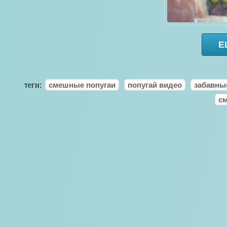
Е
теги:
смешные попугаи
попугай видео
забавны
с