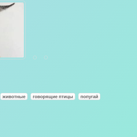
животные
говорящие птицы
попугай