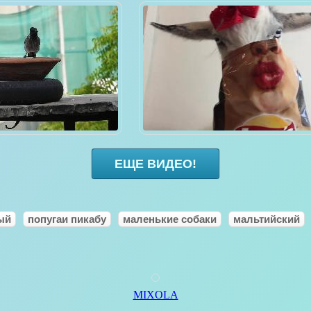
ЕЩЕ ВИДЕО!
ый
попугаи пикабу
маленькие собаки
мальтийский
MIXOLA