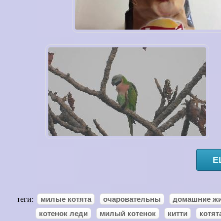
Е
теги:
милые котята
очаровательны
домашние ж
котенок леди
милый котенок
китти
котят