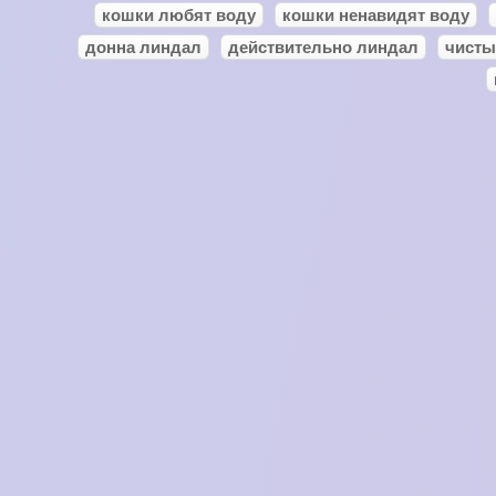
кошки любят воду
кошки ненавидят воду
донна линдал
действительно линдал
чисты