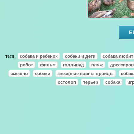
Е
теги:
собака и ребенок
собаки и дети
собака любит
робот
фильм
голливуд
пляж
дрессиров
смешно
собаки
звездные войны дроиды
собак
остолоп
терьер
собака
иг