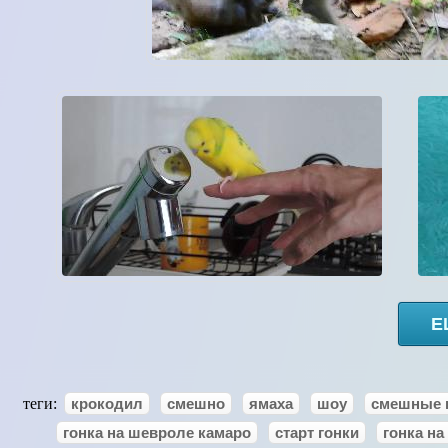
Е
теги:
крокодил
смешно
ямаха
шоу
смешные 
гонка на шевроле камаро
старт гонки
гонка н