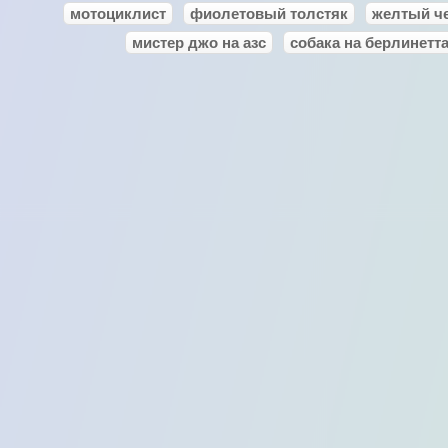
мотоциклист
фиолетовый толстяк
желтый ч
мистер джо на азс
собака на берлинетт