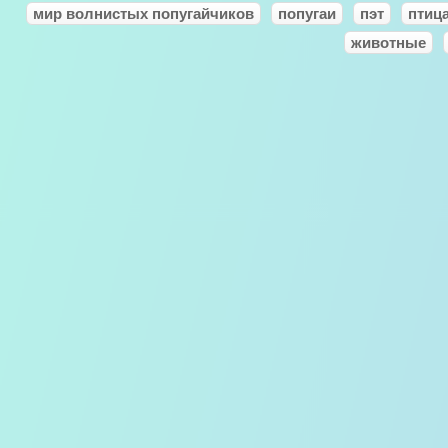
мир волнистых попугайчиков
попугаи
пэт
птиц
животные