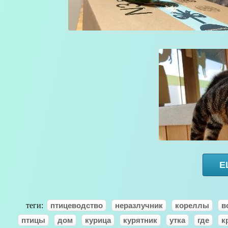
Е
теги:
птицеводство
неразлучник
кореллы
в
птицы
дом
курица
курятник
утка
где
к