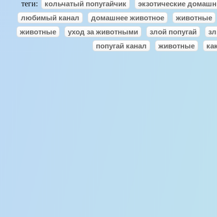
теги:
кольчатый попугайчик
экзотические домаш
любимый канал
домашнее животное
животные
животные
уход за животными
злой попугай
зл
попугай канал
животные
ка