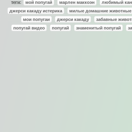
теги:
мой попугай
марлен маккоэн
любимый кан
джерси какаду истерика
милые домашние животные
мои попугаи
джерси какаду
забавные живо
попугай видео
попугай
знаменитый попугай
з