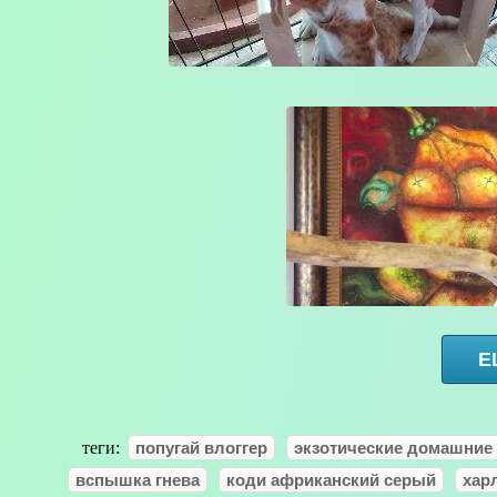
Е
теги:
попугай влоггер
экзотические домашние
вспышка гнева
коди африканский серый
хар