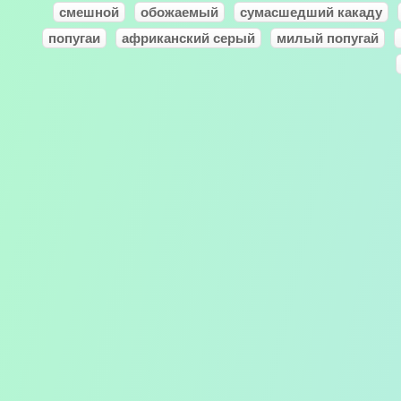
смешной
обожаемый
сумасшедший какаду
попугаи
африканский серый
милый попугай