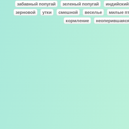
забавный попугай
зеленый попугай
индийский
зерновой
утки
смешной
веселье
милые п
кормление
неоперившаяс