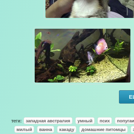
Е
теги:
западная австралия
умный
псих
попуга
милый
ванна
какаду
домашние питомцы