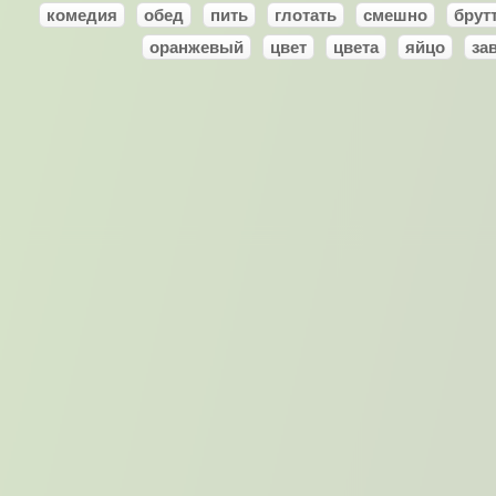
комедия
обед
пить
глотать
смешно
брут
оранжевый
цвет
цвета
яйцо
за