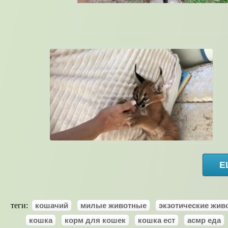
Е
теги:
кошачий
милые животные
экзотические жив
кошка
корм для кошек
кошка ест
асмр еда