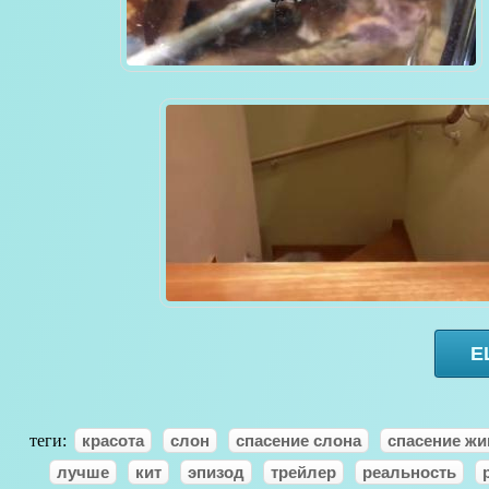
Е
теги:
красота
слон
спасение слона
спасение ж
лучше
кит
эпизод
трейлер
реальность