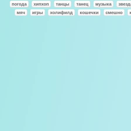
погода
хипхоп
танцы
танец
музыка
звезд
мяч
игры
холифилд
кошечки
смешно