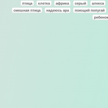
птица
клетка
африка
серый
алекса
смешная птица
надеюсь ара
поющий попугай
ребено