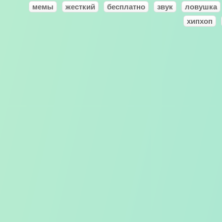
мемы
жесткий
бесплатно
звук
ловушка
хипхоп