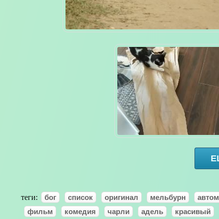
Е
теги:
бог
список
оригинал
мельбурн
авто
фильм
комедия
чарли
адель
красивый