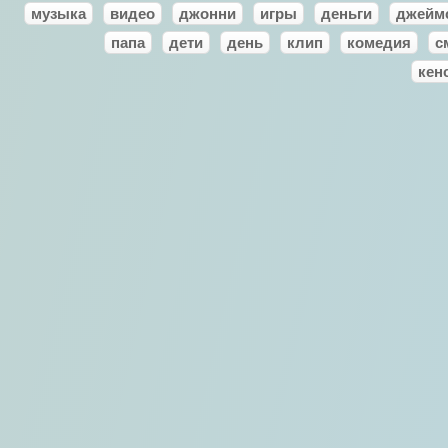
музыка
видео
джонни
игры
деньги
джейм
папа
дети
день
клип
комедия
с
кен